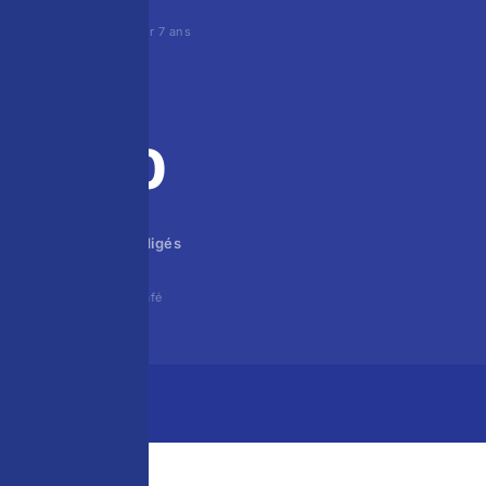
liens de qualité sur 7 ans
+100
articles SEO rédigés
sur l'univers du café