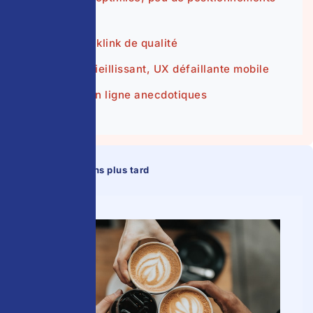
SEO
Zéro backlink de qualité
Design vieillissant, UX défaillante mobile
Ventes en ligne anecdotiques
✓ Après — 7 ans plus tard