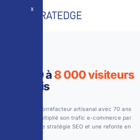
X
CAS CLIENT :
De 400 à
8 000 visiteurs
par mois
Comment un torréfacteur artisanal avec 70 ans
d’histoire a multiplié son trafic e-commerce par
20 grâce à une stratégie SEO et une refonte en
profondeur.