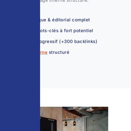
backlinks), maillage interne structuré.
Audit technique & éditorial complet
Ciblage de mots-clés à fort potentiel
Netlinking progressif (+300 backlinks)
Maillage interne
structuré
=
SEO local