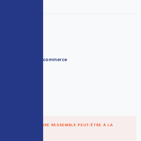
CLIENT
Cafés Miguel
SECTEUR
Torréfacteur · E-commerce
LOCALISATION
Reims
DURÉE
7 ans · en cours
CETTE HISTOIRE RESSEMBLE PEUT-ÊTRE À LA
VÔTRE