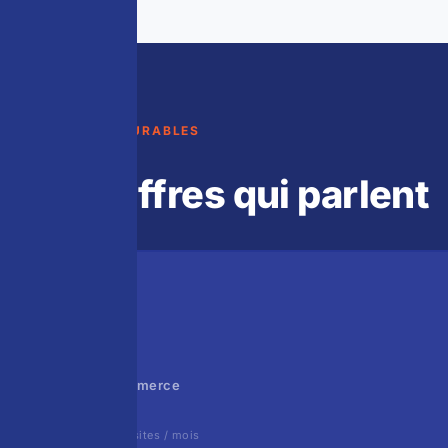
RÉSULTATS MESURABLES
Les chiffres qui parlent
×20
de trafic e-commerce
de 400 à 8 000 visites / mois