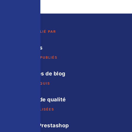
TRAFIC MULTIPLIÉ PAR
×20 en 7 ans
ARTICLES SEO PUBLIÉS
100+ articles de blog
BACKLINKS ACQUIS
300+ liens de qualité
REFONTES RÉALISÉES
2 refontes Prestashop