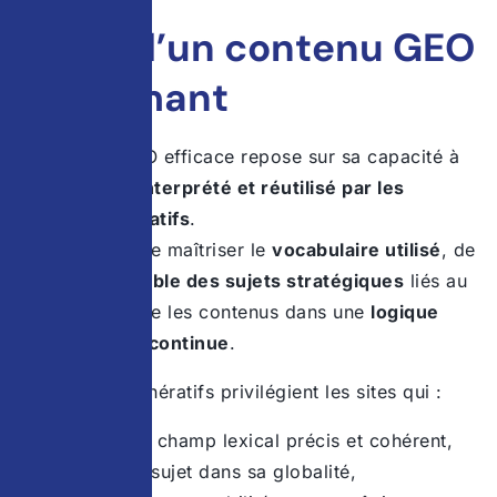
La clé d’un contenu GEO
performant
Un contenu GEO efficace repose sur sa capacité à
être
compris, interprété et réutilisé par les
moteurs génératifs
.
Cela implique de maîtriser le
vocabulaire utilisé
, de
couvrir
l’ensemble des sujets stratégiques
liés au
GEO et d’inscrire les contenus dans une
logique
d’amélioration continue
.
Les moteurs génératifs privilégient les sites qui :
utilisent un champ lexical précis et cohérent,
traitent un sujet dans sa globalité,