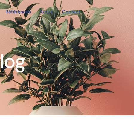
Références
Actus
Contact
log