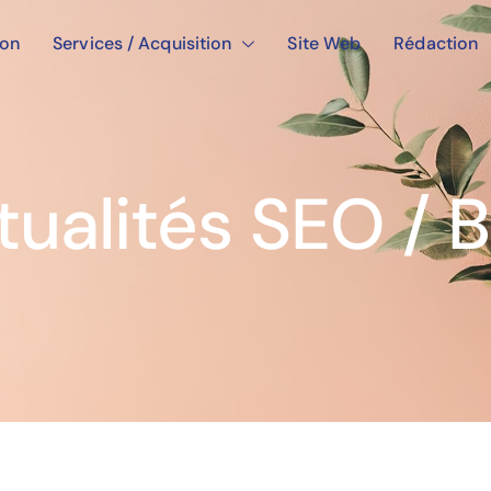
ion
Services / Acquisition
Site Web
Rédaction
tualités SEO / B